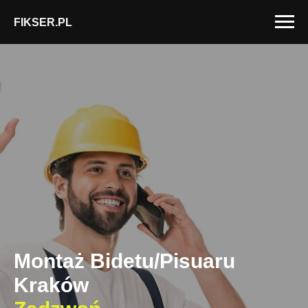
FIKSER.PL
Montaż Bidetu/Pisuaru
Kraków