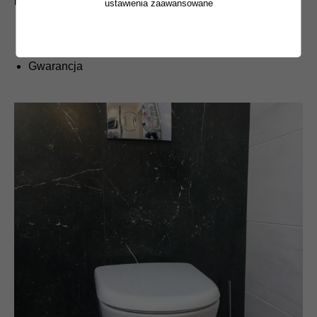
Montaż bidetu
ustawienia zaawansowane
Montaż bidetu
Montaż pisuaru
Szybki dojazd
Gwarancja