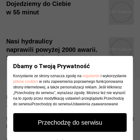
Dojedziemy do Ciebie
w 55 minut
Nasi hydraulicy
naprawili powyżej 2000 awarii.
Naprawimy i Twoją
Dbamy o Twoją Prywatność
Korzystanie ze strony oznacza zgodę na
regulamin
i wykorzystanie
plików cookies
w celu zapewnienia poprawnego funkcjonowania
strony internetowej, a także personalizacji reklam. Jeśli klikniesz
„Przechodzę do serwisu”, wyrażasz zgodę. Możesz też nie wyrazić
Potrzebujesz montażu bidetu lub pisuaru?
na to zgody przez modyfikację ustawień przeglądarki.Przechodzę
Zadzwoń
do serwisuPrzechodzę do serwisuUstawienia zaawansowane
732 071 831
Nasi hydraulicy specjalizują się w montażu bidetów toalet
Przechodzę do serwisu
i spłuczek Gdańsk