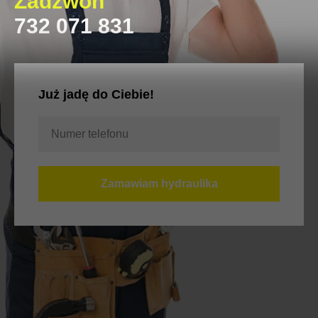
Zadzwoń
732 071 831
Już jadę do Ciebie!
Zamawiam hydraulika